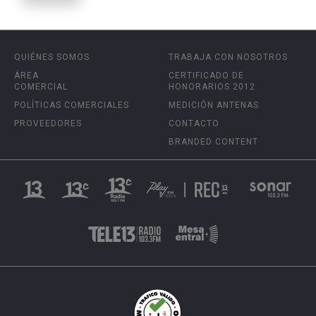
QUIÉNES SOMOS
TRABAJA CON NOSOTROS
ÁREA
CERTIFICADO DE
COMERCIAL
HONORARIOS 2012
POLÍTICAS COMERCIALES
MEDICIÓN ANTENAS
PROVEEDORES
CONTACTO
BRANDED CONTENT