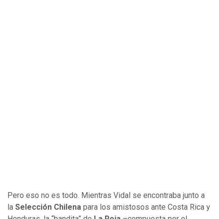
Pero eso no es todo. Mientras Vidal se encontraba junto a
la
Selección Chilena
para los amistosos ante Costa Rica y
Honduras, la “bandita” de
La Roja
–compuesta por el