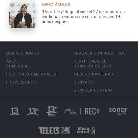
ESPECTÁCULOS
"Papi Ricky" llega al cine el 27 de agosto: así
continúa la historia de sus personajes 19
años después
QUIÉNES SOMOS
TRABAJA CON NOSOTROS
ÁREA
CERTIFICADO DE
COMERCIAL
HONORARIOS 2012
POLÍTICAS COMERCIALES
MEDICIÓN ANTENAS
PROVEEDORES
CONTACTO
BRANDED CONTENT