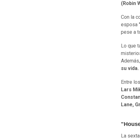
(Robin 
Con la c
esposa
"
pese a t
Lo que t
misterio
Además,
su vida.
Entre lo
Lars Mi
Consta
Lane, G
"House
La sexta