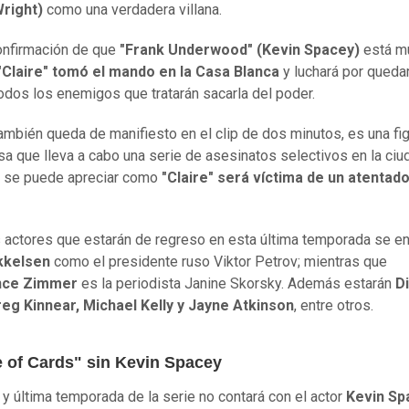
Wright)
como una verdadera villana.
onfirmación de que
"Frank Underwood" (Kevin Spacey)
está mu
Claire" tomó el mando en la Casa Blanca
y luchará por queda
odos los enemigos que tratarán sacarla del poder.
ambién queda de manifiesto en el clip de dos minutos, es una fi
sa que lleva a cabo una serie de asesinatos selectivos en la ciu
 se puede apreciar como
"Claire" será víctima de un atentad
s actores que estarán de regreso en esta última temporada se e
kkelsen
como el presidente ruso Viktor Petrov; mientras que
nce Zimmer
es la periodista Janine Skorsky. Además estarán
D
reg Kinnear, Michael Kelly y Jayne Atkinson
, entre otros.
 of Cards" sin Kevin Spacey
 y última temporada de la serie no contará con el actor
Kevin Sp