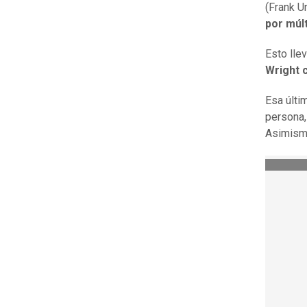
(Frank 
por múl
Esto lle
Wright 
Esa últi
persona,
Asimism