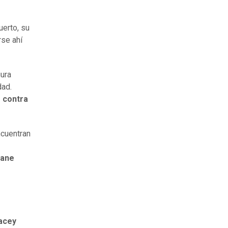
erto, su
rse ahí
gura
dad.
o contra
ncuentran
iane
acey