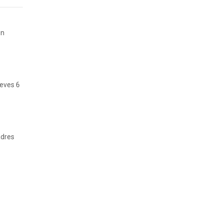
en
ueves 6
adres