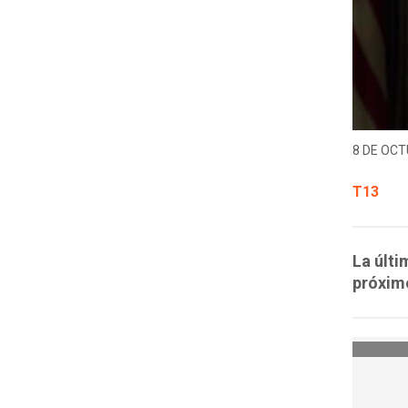
8 DE OCT
T13
La últi
próxim