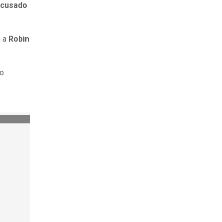
acusado
 a
Robin
mo