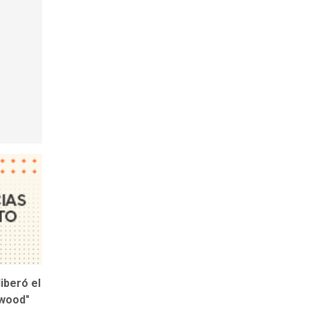
liberó el
rwood"