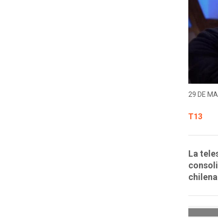
29 DE MA
T13
La tele
consoli
chilena