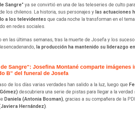
de Sangre"
ya se convirtió en una de las teleseries de culto para
de los chilenos. La historia, sus personajes y
las actuaciones 
do a los televidentes
que cada noche la transforman en el tem
o en redes sociales.
 en las últimas semanas, tras la muerte de Josefa y los suces
 desencadenando,
la producción ha mantenido su liderazgo e
 de Sangre": Josefina Montané comparte imágenes i
do B" del funeral de Josefa
aso de los días varias verdades han salido a la luz, luego que
Fe
 Gómez)
descubriera una serie de pistas para llegar a la verdad 
de
Daniela (Antonia Bosman)
, gracias a su compañera de la PD
(Javiera Hernández)
.