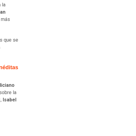
 la
han
a más
os que se
n
néditas
liciano
sobre la
I,
Isabel