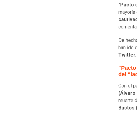
"Pacto 
mayoría 
cautiva
comentad
De hecho
han ido
Twitter.
"Pacto
del "la
Con el p
(Álvaro
muerte 
Bustos 