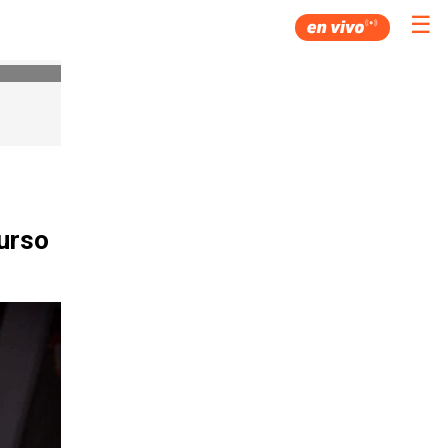
☰
urso