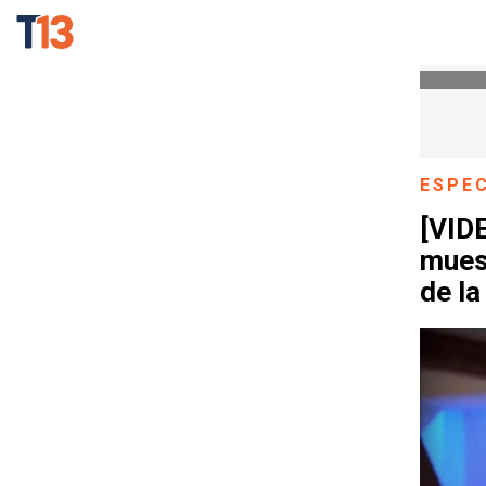
ESPE
[VID
mues
de la