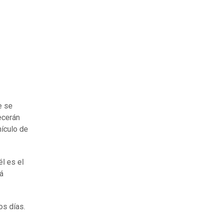
e se
ecerán
ículo de
él es el
rá
os días.