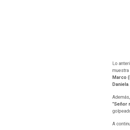
Lo anter
muestra 
Marco (
Daniela
.
Además,
"Señor 
golpeado
A contin