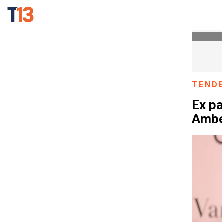
TEND
Ex pa
Ambe