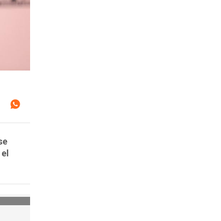
se
 el