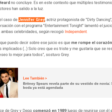
Heard
no concluye. Es en este contexto que múltiples testimoni
tores han salido a la luz.
el caso de
Jennifer Grey
, actriz protagonista de "Dirty Dancing"
rsación con el programa "Entertainment Tonight" lamentó el juici
a ambas celebridades, según recogió
Independent.
 que puedo decir sobre ese juicio es que
me rompe el corazón
s implicados (...) Solo creo que es triste y me gustaría que se re
eseo lo mejor para todos”, sostuvo Grey.
Lee También >
Britney Spears revela parte de su vestido de novia:
boda ya está agendada
ce de Grey y Depp
comenzó en 1989
luego de reunirse con él 