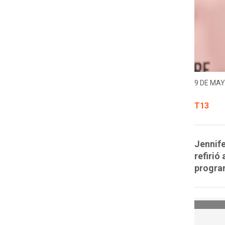
9 DE MAY
T13
Jennife
refirió
progra