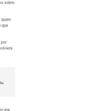
os sobre
, quien
o que
por
solviera
 Su
en una