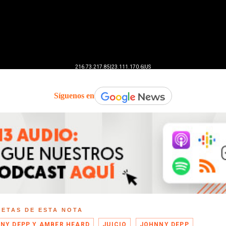
Síguenos en
UETAS DE ESTA NOTA
NY DEPP Y AMBER HEARD
JUICIO
JOHNNY DEPP