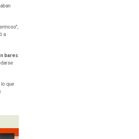
taban
hermoso",
ó a
en bares
.
edarse
 lo que
s