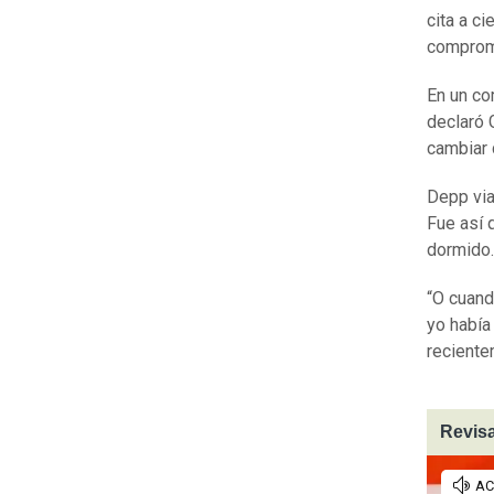
cita a c
comprom
En un co
declaró G
cambiar 
Depp via
Fue así 
dormido
“O cuand
yo había
reciente
Revisa