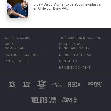
Vida y Salud: Aumento de abdominoplastía
en Chile con Bono PAD
QUIÉNES SOMOS
TRABAJA CON NOSOTROS
ÁREA
CERTIFICADO DE
COMERCIAL
HONORARIOS 2012
POLÍTICAS COMERCIALES
MEDICIÓN ANTENAS
PROVEEDORES
CONTACTO
BRANDED CONTENT