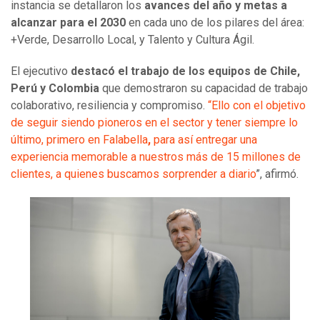
instancia se detallaron los
avances del año y metas a
alcanzar para el 2030
en cada uno de los pilares del área:
+Verde, Desarrollo Local, y Talento y Cultura Ágil.
El ejecutivo
destacó el trabajo de los equipos de Chile,
Perú y Colombia
que demostraron su capacidad de trabajo
colaborativo, resiliencia y compromiso.
“Ello con el objetivo
de seguir siendo pioneros en el sector y tener siempre lo
último, primero en Falabella
,
para así entregar una
experiencia memorable a nuestros más de 15 millones de
clientes, a quienes buscamos sorprender a diario
”, afirmó.