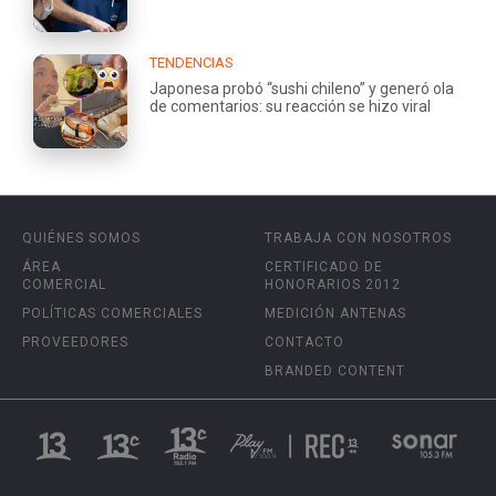
TENDENCIAS
Japonesa probó “sushi chileno” y generó ola
de comentarios: su reacción se hizo viral
QUIÉNES SOMOS
TRABAJA CON NOSOTROS
ÁREA
CERTIFICADO DE
COMERCIAL
HONORARIOS 2012
POLÍTICAS COMERCIALES
MEDICIÓN ANTENAS
PROVEEDORES
CONTACTO
BRANDED CONTENT