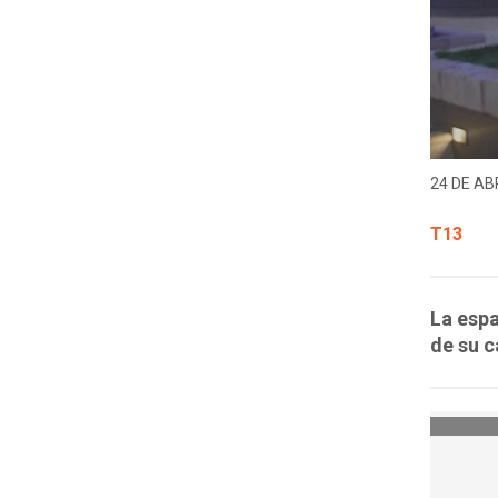
24 DE ABR
T13
La espa
de su c