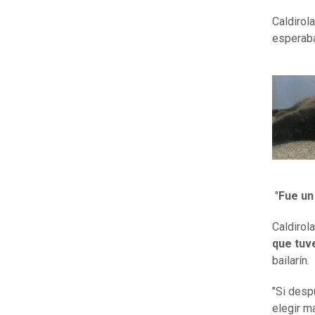
Caldirola
esperab
"
Fue un
Caldirol
que tuve
bailarín.
"Si desp
elegir m