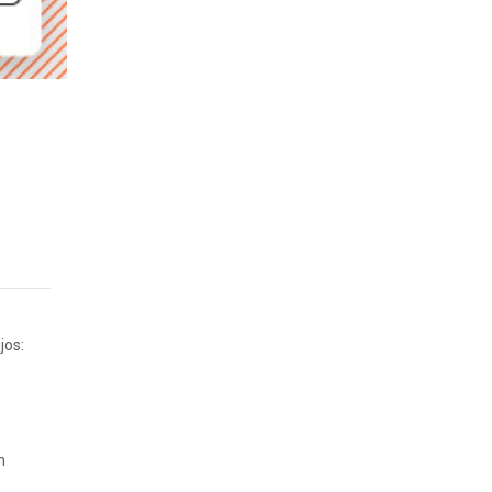
jos:
n