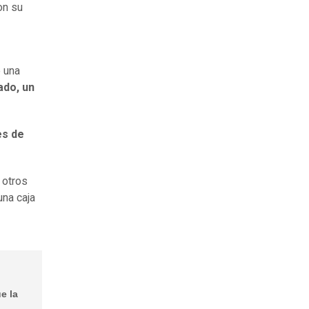
on su
 una
ado, un
es de
 otros
una caja
e la
"