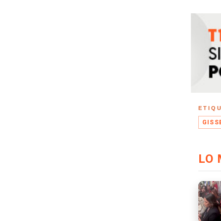
ETIQ
GISS
LO 