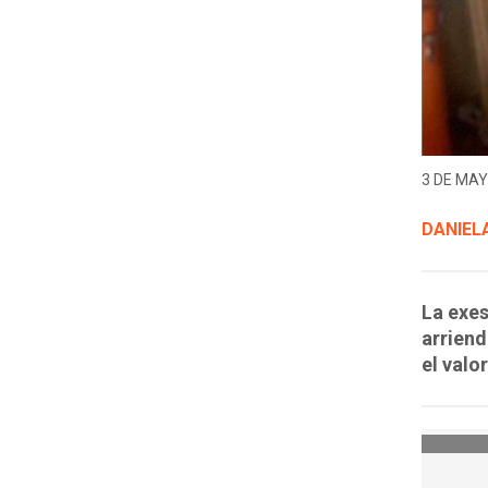
3 DE MAY
DANIEL
La exes
arriend
el valo