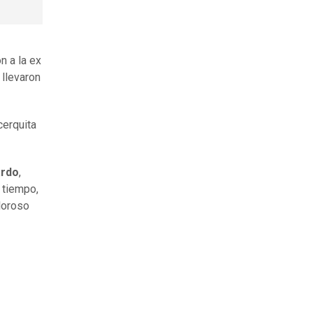
on a la ex
 llevaron
cerquita
ardo
,
e tiempo,
loroso