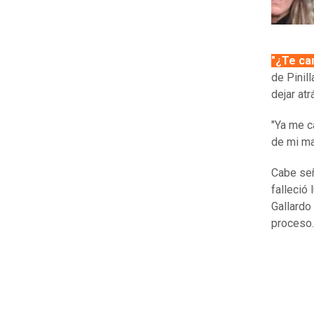
"¿Te ca
de Pinil
dejar atr
"Ya me c
de mi ma
Cabe señ
falleció 
Gallardo
proceso