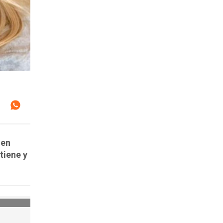
 en
tiene y