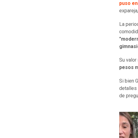
puso en
expareja
La period
comodida
"modern
gimnasi
Su valor
pesos 
Si bien 
detalles
de pregu