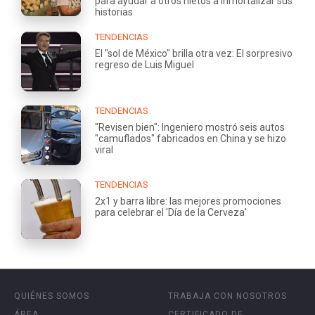
para ayudar a otros nietos a inmortalizar sus
historias
TENDENCIAS
El "sol de México" brilla otra vez: El sorpresivo
regreso de Luis Miguel
TENDENCIAS
"Revisen bien": Ingeniero mostró seis autos
"camuflados" fabricados en China y se hizo
viral
TENDENCIAS
2x1 y barra libre: las mejores promociones
para celebrar el 'Día de la Cerveza'
QUIÉNES SOMOS
TRABAJA CON NOSOTROS
ÁREA
CERTIFICADO DE