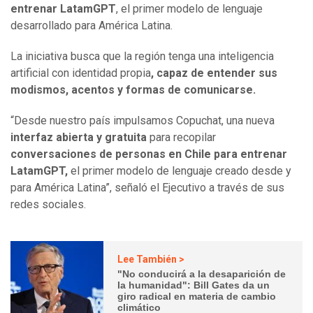
entrenar LatamGPT
, el primer modelo de lenguaje
desarrollado para América Latina.
La iniciativa busca que la región tenga una inteligencia
artificial con identidad propia
, capaz de entender sus
modismos, acentos y formas de comunicarse.
“Desde nuestro país impulsamos Copuchat, una nueva
interfaz abierta y gratuita
para recopilar
conversaciones de personas en Chile para entrenar
LatamGPT,
el primer modelo de lenguaje creado desde y
para América Latina”, señaló el Ejecutivo a través de sus
redes sociales.
Lee También >
"No conducirá a la desaparición de
la humanidad": Bill Gates da un
giro radical en materia de cambio
climático