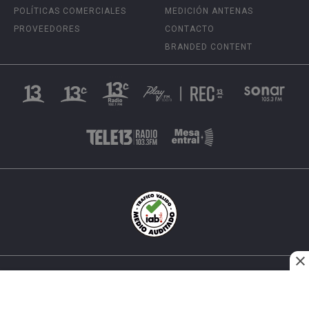
POLÍTICAS COMERCIALES
MEDICIÓN ANTENAS
PROVEEDORES
CONTACTO
BRANDED CONTENT
INÉS MATTE URREJOLA #0848, SANTIAGO, CHILE
FONO (562) 2 251 4000 © TODOS LOS DERECHOS