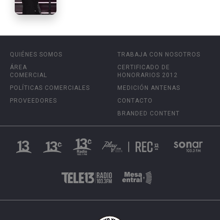
QUIÉNES SOMOS
TRABAJA CON NOSOTROS
ÁREA
CERTIFICADO DE
COMERCIAL
HONORARIOS 2012
POLÍTICAS COMERCIALES
MEDICIÓN ANTENAS
PROVEEDORES
CONTACTO
BRANDED CONTENT