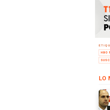
ETIQ
HBO 
SUSC
LO 