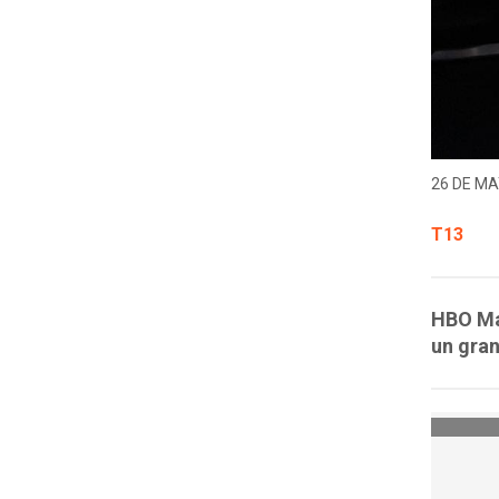
26 DE MA
T13
HBO Max
un gra