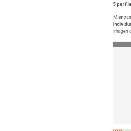
5 perfi
Mientras
individu
imagen o