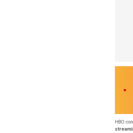
HBO conf
streami