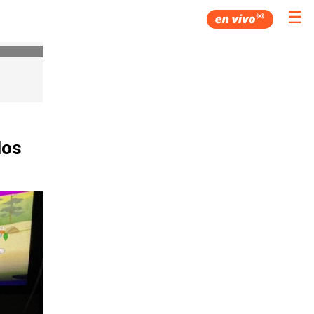
☰
los