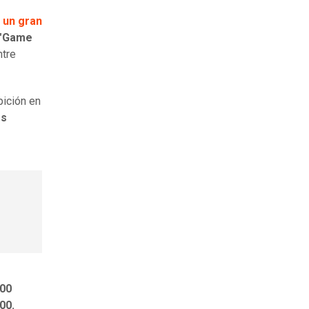
n un gran
"Game
ntre
pición en
es
900
00.