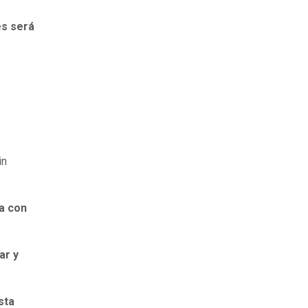
s será
in
ba con
ar y
sta