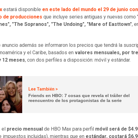
x
estará disponible
en este lado del mundo el 29 de junio co
o de producciones
que incluye series antiguas y nuevas como
nes", "The Sopranos", "The Undoing", "Mare of Easttown"
, e
 anuncio además se informaron los precios que tendrá la suscri
inoamérica y el Caribe, basados en
valores mensuales, por tr
y 12 meses
, con dos perfiles a disposición: móvil y estándar.
Lee También >
Friends en HBO: 7 cosas que revela el tráiler del
reencuentro de los protagonistas de la serie
, el
precio mensual
de HBO Max para perfil
móvil será de $4.
e impuestos incluidas), mientras que en
estándar, costará $6.9