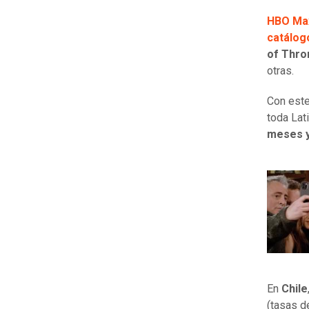
HBO Ma
catálog
of Thro
otras.
Con este
toda Lat
meses 
En
Chile
(tasas d