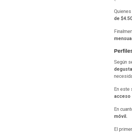
Quienes 
de $4.50
Finalme
mensual 
Perfile
Según se
degusta
necesida
En este 
acceso a
En cuant
móvil.
El prime