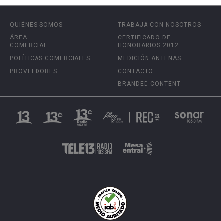
QUIÉNES SOMOS
TRABAJA CON NOSOTROS
ÁREA
CERTIFICADO DE
COMERCIAL
HONORARIOS 2012
POLÍTICAS COMERCIALES
MEDICIÓN ANTENAS
PROVEEDORES
CONTACTO
BRANDED CONTENT