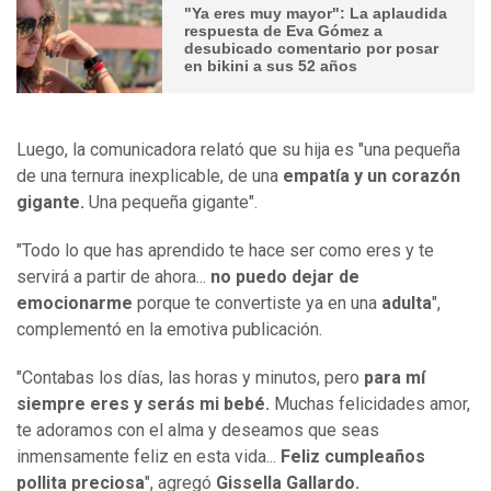
"Ya eres muy mayor": La aplaudida
respuesta de Eva Gómez a
desubicado comentario por posar
en bikini a sus 52 años
Luego, la comunicadora relató que su hija es "una pequeña
de una ternura inexplicable, de una
empatía y un corazón
gigante.
Una pequeña gigante".
"Todo lo que has aprendido te hace ser como eres y te
servirá a partir de ahora...
no puedo dejar de
emocionarme
porque te convertiste ya en una
adulta
",
complementó en la emotiva publicación.
"Contabas los días, las horas y minutos, pero
para mí
siempre eres y serás mi bebé.
Muchas felicidades amor,
te adoramos con el alma y deseamos que seas
inmensamente feliz en esta vida...
Feliz cumpleaños
pollita preciosa
", agregó
Gissella Gallardo.