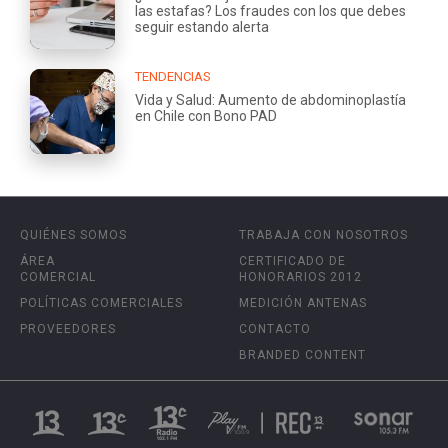
las estafas? Los fraudes con los que debes
seguir estando alerta
TENDENCIAS
Vida y Salud: Aumento de abdominoplastía
en Chile con Bono PAD
QUIÉNES SOMOS
TRABAJA CON NOSOTROS
ÁREA
CERTIFICADO DE
COMERCIAL
HONORARIOS 2012
POLÍTICAS COMERCIALES
MEDICIÓN ANTENAS
PROVEEDORES
CONTACTO
BRANDED CONTENT