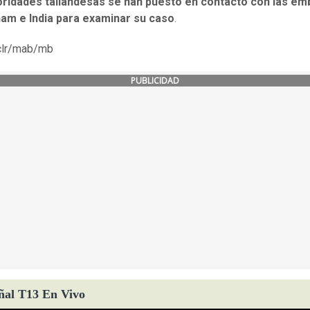
oridades tailandesas se han puesto en contacto con las em
nam e India para examinar su caso
.
clr/mab/mb
PUBLICIDAD
ñal T13 En Vivo