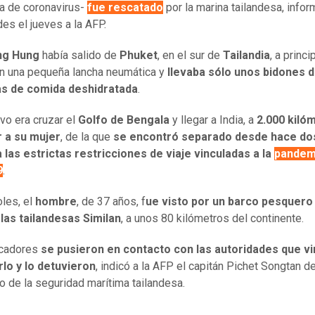
a de coronavirus-
fue rescatado
por la marina tailandesa, infor
des el jueves a la AFP.
ng Hung
había salido de
Phuket
, en el sur de
Tailandia
, a princ
n una pequeña lancha neumática y
llevaba sólo unos bidones 
tas de comida deshidratada
.
ivo era cruzar el
Golfo de Bengala
y llegar a India, a
2.000 kiló
r a su mujer
, de la que
se encontró separado desde hace do
 las estrictas restricciones de viaje vinculadas a la
pandem
9
.
oles, el
hombre
, de 37 años, f
ue visto por un barco pesquero
slas tailandesas Similan
, a unos 80 kilómetros del continente.
cadores
se pusieron en contacto con las autoridades que vi
lo y lo detuvieron
, indicó a la AFP el capitán Pichet Songtan de
 de la seguridad marítima tailandesa.