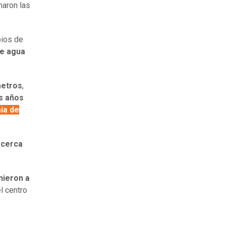
maron las
ipios de
de agua
metros
,
s años
ia de
 cerca
nieron a
l centro