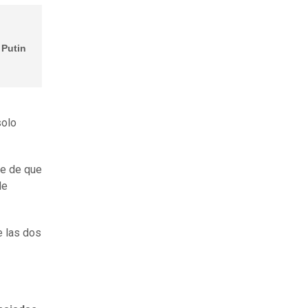
 Putin
solo
se de que
de
e las dos