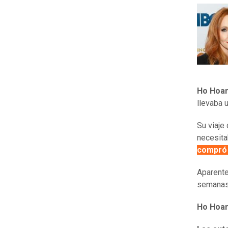
Ho Hoan
llevaba 
Su viaj
necesita
compró 
Aparent
semanas 
Ho Hoan