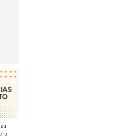
 su
e la