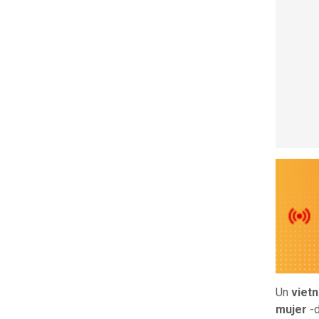
Un
viet
mujer
-d