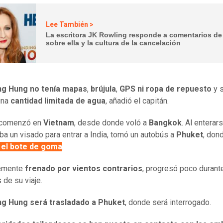
Lee También >
La escritora JK Rowling responde a comentarios de
sobre ella y la cultura de la cancelación
g Hung no tenía mapas
,
brújula
,
GPS ni ropa de repuesto
y 
una
cantidad limitada de agua
, añadió el capitán.
e comenzó en
Vietnam
, desde donde voló a
Bangkok
. Al enterar
ba un visado para entrar a India, tomó un autobús a
Phuket
, don
el bote de goma
.
emente
frenado por vientos contrarios
, progresó poco durant
de su viaje.
g Hung será trasladado a Phuket
, donde será interrogado.