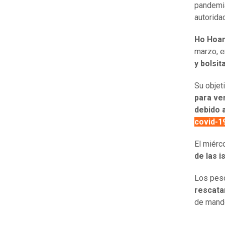
pandemi
autorida
Ho
Hoa
marzo, e
y bolsi
Su objet
para ve
debido a
covid-1
El miérc
de las i
Los pes
rescatar
de mando