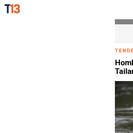
TEND
Hombr
Taila