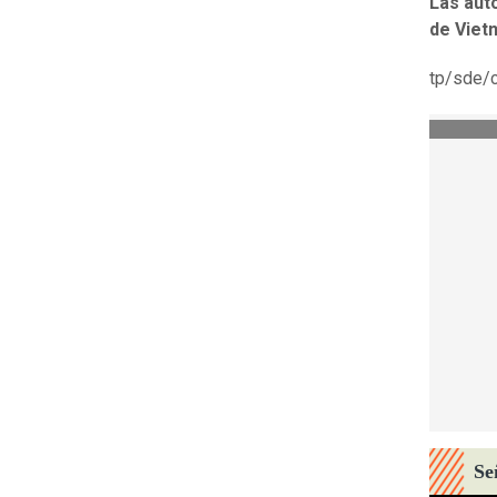
Las aut
de Viet
tp/sde/
Se