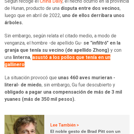
Según recoge el
China Daily
, el hecho ocurrió en la provincia
de Hunan, producto de una
disputa entre dos vecinos
,
luego que en abril de 2022,
uno de ellos derribara unos
árboles.
Sin embargo, según relata el citado medio, a modo de
venganza, el hombre -de apellido Gu-
se "infiltró" en la
granja que tenía su vecino (de apellido Zhong)
y con
una
linterna
,
asustó a los pollos que tenía en un
gallinero
.
La situación provocó que
unas 460 aves murieran -
literal- de miedo
, sin embargo, Gu fue descubierto y
obligado a pagar una compensación de más de 3 mil
yuanes (más de 350 mil pesos).
Lee También >
El noble gesto de Brad Pitt con un