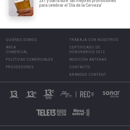
2x1 y barra libre: las mejores promociones
para celebrar el 'Día de la Cerveza'
QUIÉNES SOMOS
TRABAJA CON NOSOTROS
ÁREA
CERTIFICADO DE
COMERCIAL
HONORARIOS 2012
POLÍTICAS COMERCIALES
MEDICIÓN ANTENAS
PROVEEDORES
CONTACTO
BRANDED CONTENT