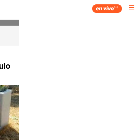
☰
ulo