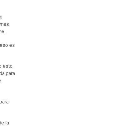
ró
lemas
re.
 eso es
o esto.
ida para
e
para
e la