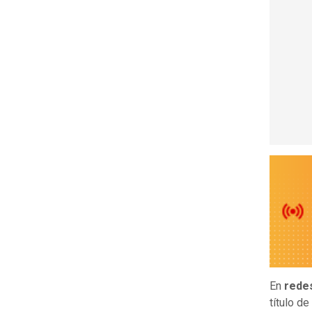
En
rede
título d