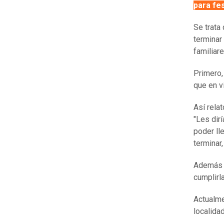
para fes
Se trata
terminar
familiar
Primero,
que en v
Así rela
"Les dir
poder ll
terminar
Además e
cumplirla
Actualme
localidad