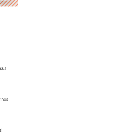
 sus
rinos
el