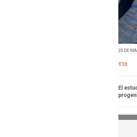
25 DE MA
T13
El estu
progeni