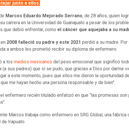
tejar junto a ellos.
 de
Marcos Eduardo Mejorado Serrano
, de 28 años, quien log
 su carrera en la Universidad de Guanajuato a pesar de los prob
es que debió enfrentar, como
el cáncer que aquejaba a su mad
 en
2008 falleció su padre y este 2021
perdió a su madre. Por
ida a ambos les prometió recibir su diploma de enfermero.
tó a los
medios mexicanos
del peso emocional que significó tod
ía (a sus padres) que sí se pudo, que gracias a Dios por darme v
egar a este momento, pues que ellos me dieron la oportunidad d
, que me hayan hecho una persona responsable y de bien".
l enfermero recién titulado enfatizó en que "las promesas son 
s".
nte Marcos trabaja como enfermero en SRG Global, una fábrica d
 de Irapuato.