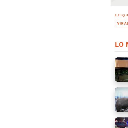
ETIQ
VIRA
LO 