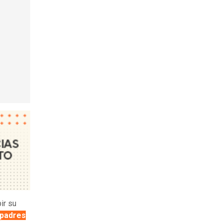
ir su
 padres