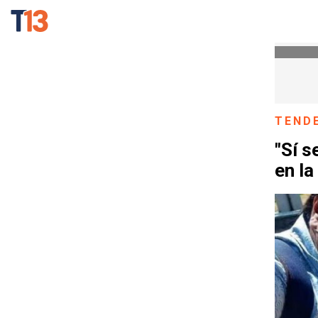
TEND
"Sí s
en la