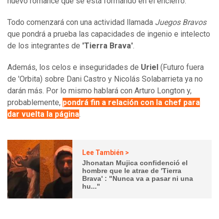
nuevo romance que se está formando en el encierro.
Todo comenzará con una actividad llamada
Juegos Bravos
que pondrá a prueba las capacidades de ingenio e intelecto
de los integrantes de
'Tierra Brava'
.
Además, los celos e inseguridades de
Uriel
(Futuro fuera
de 'Orbita) sobre Dani Castro y Nicolás Solabarrieta ya no
darán más. Por lo mismo hablará con Arturo Longton y,
probablemente,
pondrá fin a relación con la chef para
dar vuelta la página
.
Lee También >
Jhonatan Mujica confidenció el
hombre que le atrae de 'Tierra
Brava' : "Nunca va a pasar ni una
hu..."