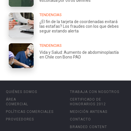
escoltada por otros delfines
TENDENCIAS
¿El fin de la tarjeta de coordenadas evitará
las estafas? Los fraudes con los que debes
seguir estando alerta
TENDENCIAS
Vida y Salud: Aumento de abdominoplastía
en Chile con Bono PAD
QUIÉNES SOMOS
TRABAJA CON NOSOTROS
ÁREA
CERTIFICADO DE
COMERCIAL
HONORARIOS 2012
POLÍTICAS COMERCIALES
MEDICIÓN ANTENAS
PROVEEDORES
CONTACTO
BRANDED CONTENT