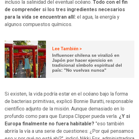
incluso la salinidad del eventual océano.
Todo con el fin
de comprender si los tres ingredientes necesarios
para la vida se encuentran allí:
el agua, la energía y
algunos compuestos químicos.
Lee También >
Influencer chilena se viralizó en
Japón por hacer ejercicio en
tradicional símbolo espiritual del
país: "No vuelvas nunca"
Si existen, la vida podría estar en el océano bajo la forma
de bacterias primitivas, explicó Bonnie Buratti, responsable
científico adjunto de la misión. Aunque demasiado en lo
profundo como para que Europa Clipper pueda verla.
¿Y si
Europa finalmente no fuera habitable?
"eso también
abriría la vía a una serie de cuestiones: ¿Por qué pensamos
eso y por qué no está ahí?", indicó Nikki Fox, administradora