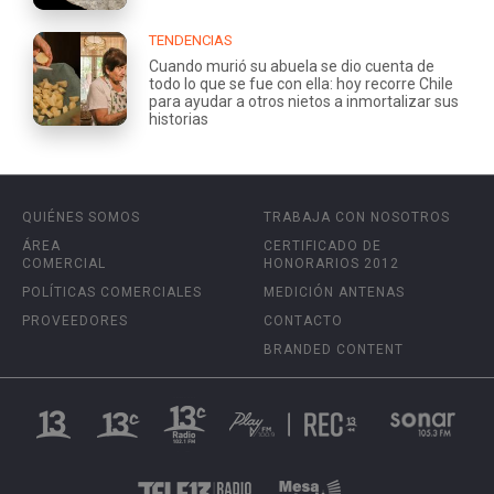
TENDENCIAS
Cuando murió su abuela se dio cuenta de
todo lo que se fue con ella: hoy recorre Chile
para ayudar a otros nietos a inmortalizar sus
historias
QUIÉNES SOMOS
TRABAJA CON NOSOTROS
ÁREA
CERTIFICADO DE
COMERCIAL
HONORARIOS 2012
POLÍTICAS COMERCIALES
MEDICIÓN ANTENAS
PROVEEDORES
CONTACTO
BRANDED CONTENT