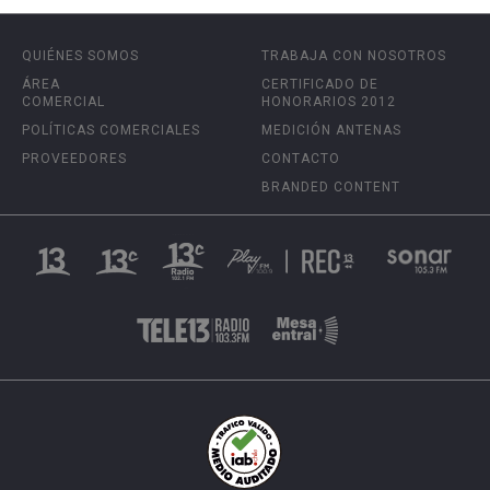
QUIÉNES SOMOS
TRABAJA CON NOSOTROS
ÁREA
CERTIFICADO DE
COMERCIAL
HONORARIOS 2012
POLÍTICAS COMERCIALES
MEDICIÓN ANTENAS
PROVEEDORES
CONTACTO
BRANDED CONTENT