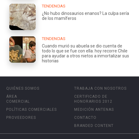
TENDENCIAS
¿No hubo dinosaurios enanos? La culpa sería
de los mamíferos
TENDENCIAS
Cuando murió su abuela se dio cuenta de
todo lo que se fue con ella: hoy recorre Chile
para ayudar a otros nietos a inmortalizar sus
historias
QUIÉNES SOMOS
TRABAJA CON NOSOTROS
ÁREA
CERTIFICADO DE
COMERCIAL
HONORARIOS 2012
POLÍTICAS COMERCIALES
MEDICIÓN ANTENAS
PROVEEDORES
CONTACTO
BRANDED CONTENT