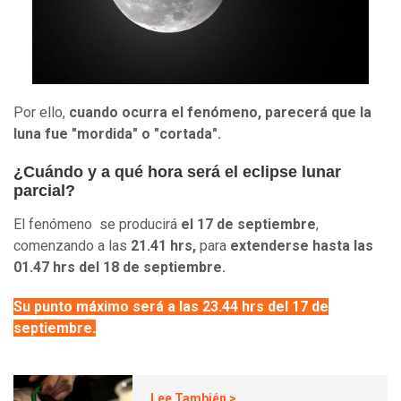
Por ello,
cuando ocurra el fenómeno, parecerá que la
luna fue "mordida" o "cortada".
¿Cuándo y a qué hora será el eclipse lunar
parcial?
El fenómeno se producirá
el 17 de septiembre
,
comenzando a las
21.41 hrs,
para
extenderse hasta las
01.47 hrs del 18 de septiembre.
Su punto máximo será a las 23.44 hrs del 17 de
septiembre.
Lee También >