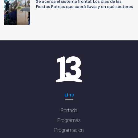
Se acerca el sistema frontal: Los días de las
Fiestas Patrias que caerá lluvia y en qué sectores
El 13
Portada
Programas
Programación