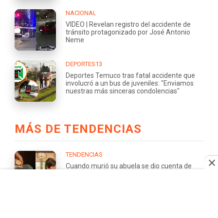
NACIONAL
VIDEO | Revelan registro del accidente de
tránsito protagonizado por José Antonio
Neme
DEPORTES13
Deportes Temuco tras fatal accidente que
involucró a un bus de juveniles: "Enviamos
nuestras más sinceras condolencias"
MÁS DE TENDENCIAS
TENDENCIAS
Cuando murió su abuela se dio cuenta de
todo lo que se fue con ella: hoy recorre Chile
para ayudar a otros nietos a inmortalizar sus
historias
TENDENCIAS
El "sol de México" brilla otra vez: El sorpresivo