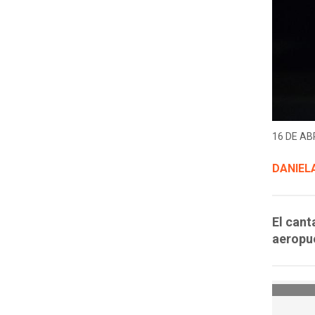
16 DE ABR
DANIEL
El cant
aeropue