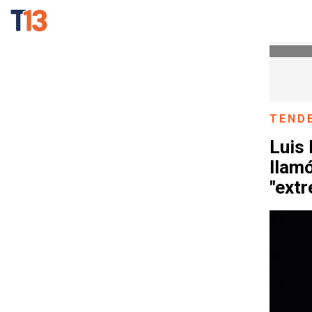
TEND
Luis 
llamó
"ext