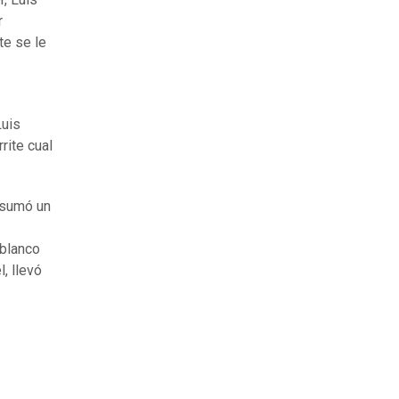
r
te se le
uis
rite cual
y sumó un
 blanco
l, llevó