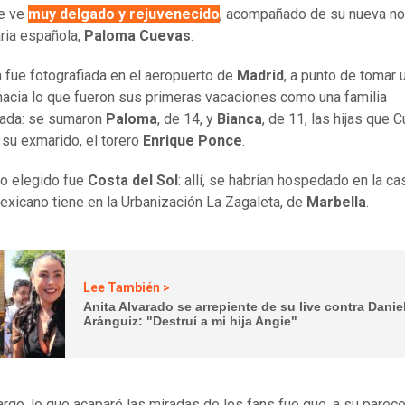
le ve
muy delgado y rejuvenecido
, acompañado de su nueva nov
ria española,
Paloma Cuevas
.
a fue fotografiada en el aeropuerto de
Madrid
, a punto de tomar 
hacia lo que fueron sus primeras vacaciones como una familia
ada: se sumaron
Paloma
, de 14, y
Bianca
, de 11, las hijas que 
 su exmarido, el torero
Enrique Ponce
.
no elegido fue
Costa del Sol
: allí, se habrían hospedado en la ca
mexicano tiene en la Urbanización La Zagaleta, de
Marbella
.
Lee También >
Anita Alvarado se arrepiente de su live contra Danie
Aránguiz: "Destruí a mi hija Angie"
rgo, lo que acaparó las miradas de los fans fue que, a su parece