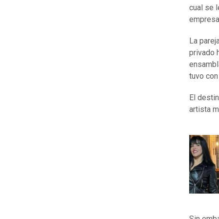
cual se 
empresa
La parej
privado 
ensambl
tuvo con
El desti
artista 
Sin emba