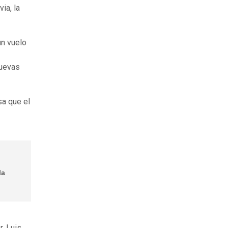
ia, la
un vuelo
Cuevas
sa que el
la
r, Luis