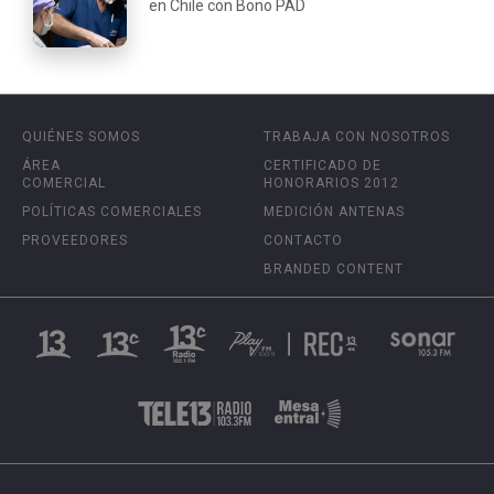
en Chile con Bono PAD
QUIÉNES SOMOS
TRABAJA CON NOSOTROS
ÁREA
CERTIFICADO DE
COMERCIAL
HONORARIOS 2012
POLÍTICAS COMERCIALES
MEDICIÓN ANTENAS
PROVEEDORES
CONTACTO
BRANDED CONTENT