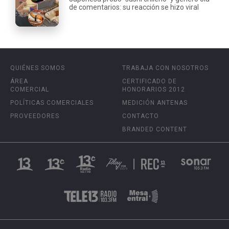
de comentarios: su reacción se hizo viral
QUIÉNES SOMOS
TRABAJA CON NOSOTROS
ÁREA
CERTIFICADO DE
COMERCIAL
HONORARIOS 2012
POLÍTICAS COMERCIALES
MEDICIÓN ANTENAS
PROVEEDORES
CONTACTO
BRANDED CONTENT