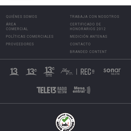
QUIÉNES SOMOS
TRABAJA CON NOSOTROS
ÁREA
CERTIFICADO DE
COMERCIAL
HONORARIOS 2012
POLÍTICAS COMERCIALES
MEDICIÓN ANTENAS
PROVEEDORES
CONTACTO
BRANDED CONTENT