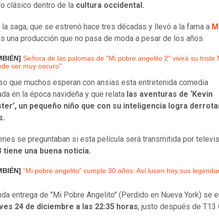
o clásico dentro de la
cultura occidental.
 la saga, que se estrenó hace tres décadas y llevó a la fama a
M
es una producción que no pasa de moda a pesar de los años.
MBIÉN]
Señora de las palomas de "Mi pobre angelito 2" vivirá su triste
ede ser muy oscuro"
so que muchos esperan con ansias esta entretenida comedia
da en la época navideña y que relata
las aventuras de ‘Kevin
ter’, un pequeño niño que con su inteligencia logra derrota
s.
enes se preguntaban si esta película será transmitida por televis
 tiene una buena noticia.
MBIÉN]
“Mi pobre angelito” cumple 30 años: Así lucen hoy sus legenda
da entrega de "Mi Pobre Angelito" (Perdido en Nueva York) se e
ves 24 de diciembre a las 22:35 horas
, justo después de T13 