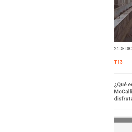
24 DE DIC
T13
¿Qué es
McCalli
disfrut