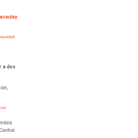
acaulay
 Navidad
r a dos
ión,
rios
mitirá
Central.