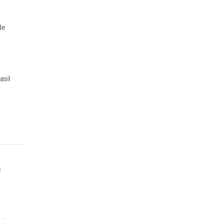
de
asil
e