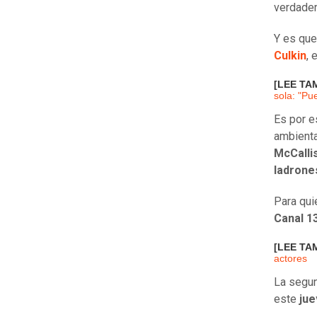
verdader
Y es que
Culkin
, 
[LEE TA
sola: "Pu
Es por e
ambienta
McCallis
ladrone
Para qui
Canal 13
[LEE TA
actores
La segun
este
jue