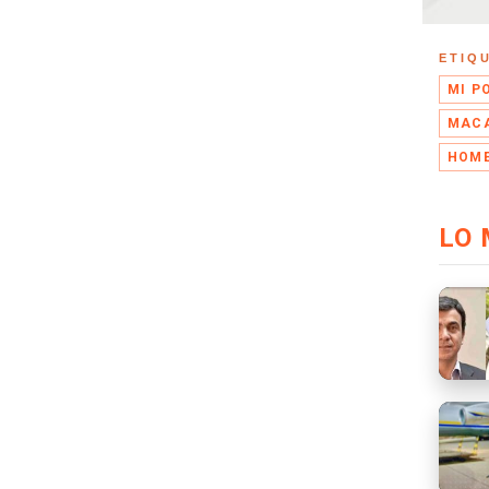
ETIQ
MI P
MACA
HOME
LO 