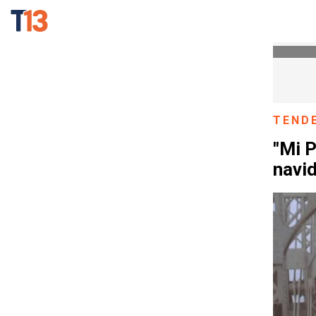
TEND
"Mi P
navid