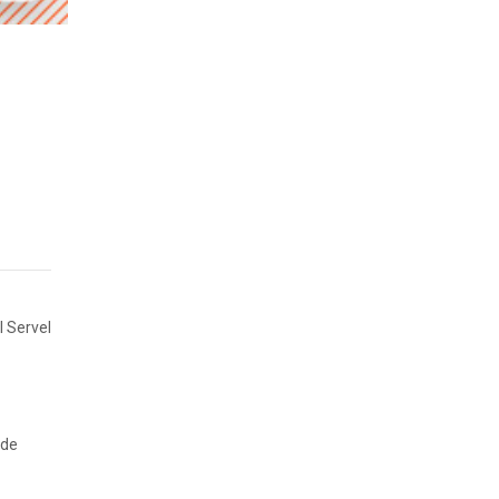
l Servel
 de