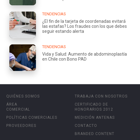
TENDENCIAS
¿El fin de la tarjeta de coordenadas evitará
las estafas? Los fraudes con los que debes
seguir estando alerta
TENDENCIAS
Vida y Salud: Aumento de abdominoplastía
en Chile con Bono PAD
QUIÉNES SOMOS
TRABAJA CON NOSOTROS
ÁREA
CERTIFICADO DE
COMERCIAL
HONORARIOS 2012
POLÍTICAS COMERCIALES
MEDICIÓN ANTENAS
PROVEEDORES
CONTACTO
BRANDED CONTENT