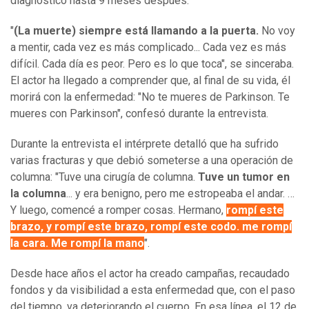
diagnóstico hasta 9 meses después.
"
(La muerte) siempre está llamando a la puerta.
No voy
a mentir, cada vez es más complicado... Cada vez es más
difícil. Cada día es peor. Pero es lo que toca", se sinceraba.
El actor ha llegado a comprender que, al final de su vida, él
morirá con la enfermedad: "No te mueres de Parkinson. Te
mueres con Parkinson", confesó durante la entrevista.
Durante la entrevista el intérprete detalló que ha sufrido
varias fracturas y que debió someterse a una operación de
columna: "Tuve una cirugía de columna.
Tuve un tumor en
la columna
... y era benigno, pero me estropeaba el andar. …
Y luego, comencé a romper cosas. Hermano,
rompí este
brazo, y rompí este brazo, rompí este codo. me rompí
la cara. Me rompí la mano
".
Desde hace años el actor ha creado campañas, recaudado
fondos y da visibilidad a esta enfermedad que, con el paso
del tiempo, va deteriorando el cuerpo. En esa línea, el 12 de