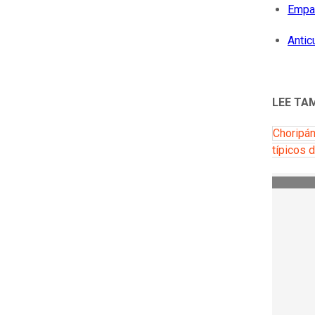
Empa
Antic
LEE TA
Choripán
típicos 