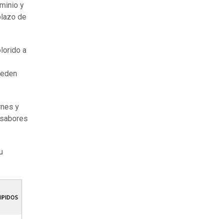
minio y
plazo de
lorido a
ueden
rnes y
 sabores
u
IPIDOS