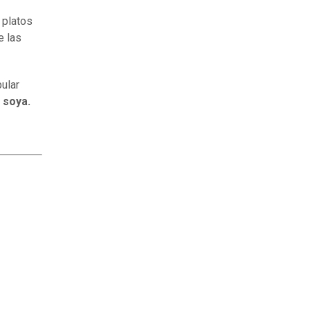
e platos
e las
pular
 soya.