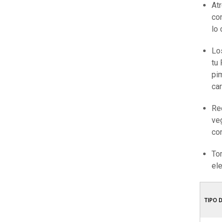
At
co
lo 
Los
tu 
pim
ca
Re
ve
co
Tom
ele
TIPO 