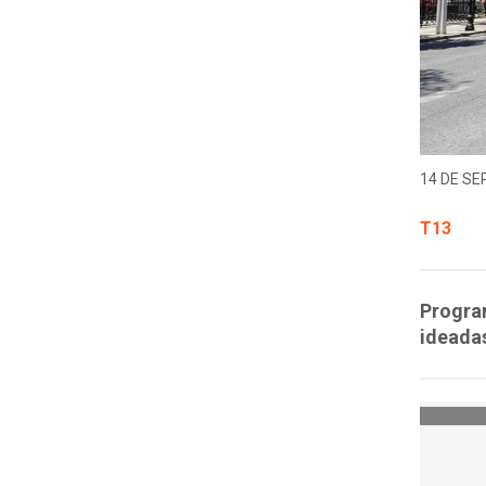
14 DE SE
T13
Program
ideadas