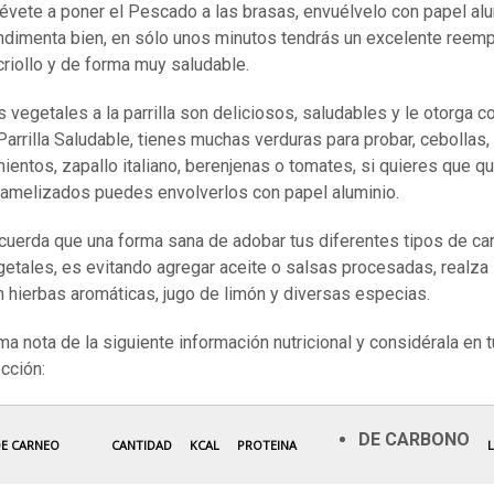
révete a poner el Pescado a las brasas, envuélvelo con papel alu
ndimenta bien, en sólo unos minutos tendrás un excelente reem
criollo y de forma muy saludable.
 vegetales a la parrilla son deliciosos, saludables y le otorga co
Parrilla Saludable, tienes muchas verduras para probar, cebollas,
ientos, zapallo italiano, berenjenas o tomates, si quieres que q
ramelizados puedes envolverlos con papel aluminio.
cuerda que una forma sana de adobar tus diferentes tipos de ca
getales, es evitando agregar aceite o salsas procesadas, realza
n hierbas aromáticas, jugo de limón y diversas especias.
a nota de la siguiente información nutricional y considérala en t
cción:
DE CARBONO
DE CARNEO
CANTIDAD
KCAL
PROTEINA
L