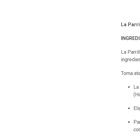
La Parri
INGRED
La Parri
ingredie
Toma ate
La
(H
Eli
Par
com