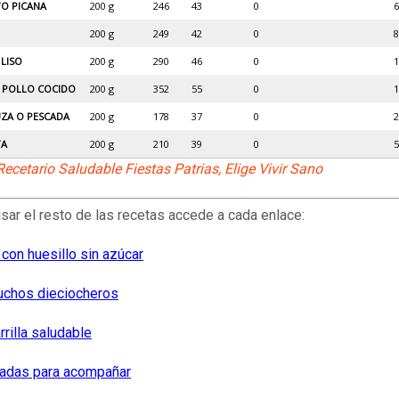
TO PICANA
200 g
246
43
0
6
200 g
249
42
0
8
LISO
200 g
290
46
0
1
 POLLO COCIDO
200 g
352
55
0
1
ZA O PESCADA
200 g
178
37
0
2
TA
200 g
210
39
0
5
Recetario Saludable Fiestas Patrias, Elige Vivir Sano
isar el resto de las recetas accede a cada enlace:
con huesillo sin azúcar
uchos dieciocheros
rrilla saludable
adas para acompañar