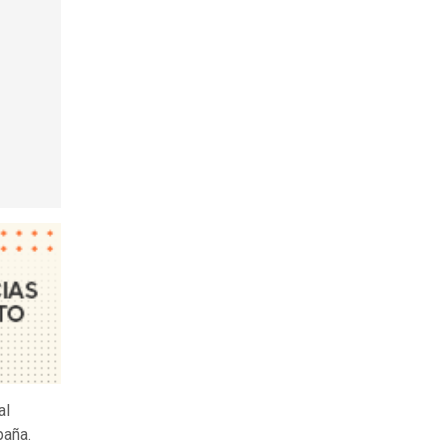
al
paña.