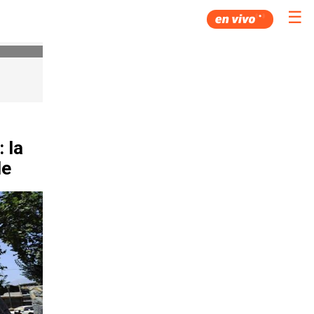
☰
 la
le