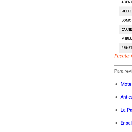
ASIEN
FILETE
LOMO 
CARNE
MERLU
REINE
Fuente: 
Para rev
Mote 
Antic
La Pa
Ensal