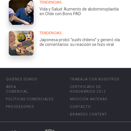
TENDENCIAS
Vida y Salud: Aumento de abdominoplastía
en Chile con Bono PAD
TENDENCIAS
Japonesa probó “sushi chileno” y generó ola
de comentarios: su reacción se hizo viral
QUIÉNES SOMOS
TRABAJA CON NOSOTROS
ÁREA
CERTIFICADO DE
COMERCIAL
HONORARIOS 2012
POLÍTICAS COMERCIALES
MEDICIÓN ANTENAS
PROVEEDORES
CONTACTO
BRANDED CONTENT