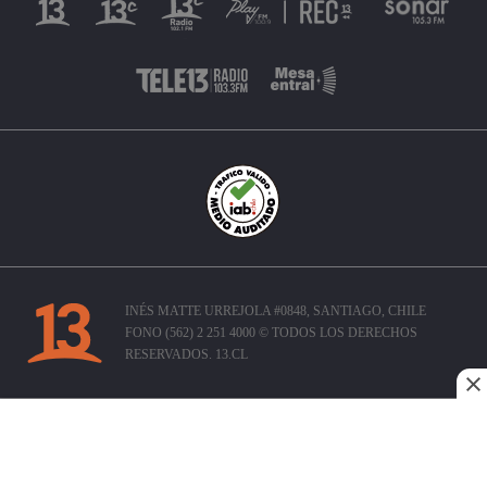
INÉS MATTE URREJOLA #0848, SANTIAGO, CHILE
FONO (562) 2 251 4000 © TODOS LOS DERECHOS
RESERVADOS. 13.CL