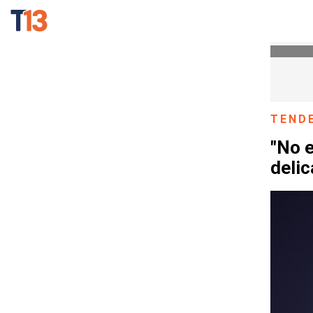
TEND
"No e
deli