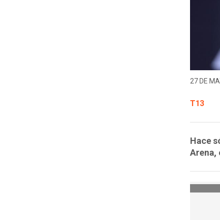
27 DE MA
T13
Hace só
Arena, 