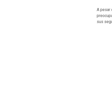
A pesar 
preocup
sus segu