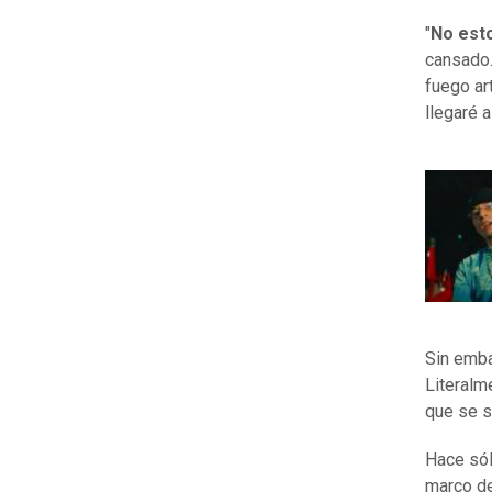
"
No esto
cansado.
fuego ar
llegaré 
Sin emba
Literalme
que se si
Hace sól
marco de