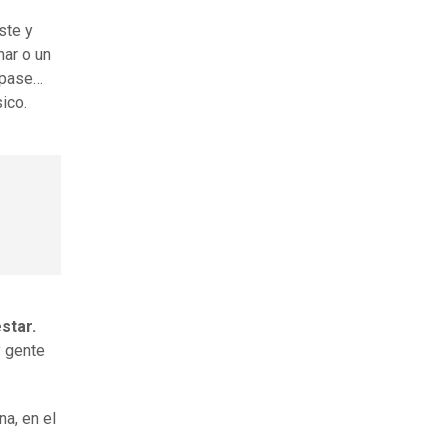
ste y
mar o un
e pase…
ico.
star.
y gente
a, en el