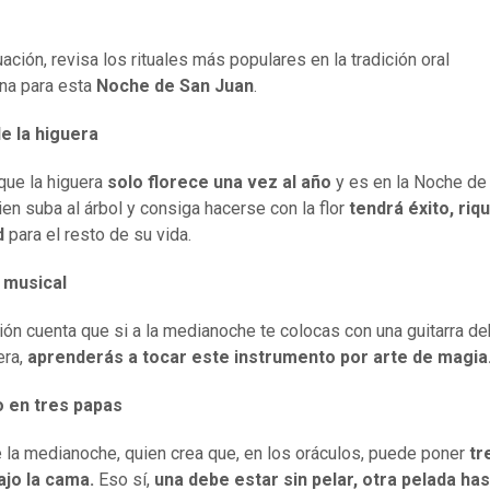
ación, revisa los rituales más populares en la tradición oral
na para esta
Noche de San Juan
.
de la higuera
que la higuera
solo florece una vez al año
y es en la Noche de
ien suba al árbol y consiga hacerse con la flor
tendrá éxito, riq
ad
para el resto de su vida.
 musical
ción cuenta que si a la medianoche te colocas con una guitarra d
era,
aprenderás a tocar este instrumento por arte de magia
o en tres papas
 la medianoche, quien crea que, en los oráculos, puede poner
tr
ajo la cama.
Eso sí,
una debe estar sin pelar, otra pelada ha