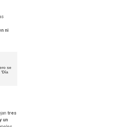
as
en ni
ero se
 'Día
ejan
tres
y un
apeles.