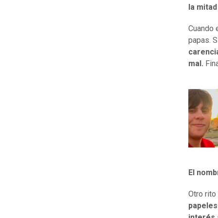
la mita
Cuando e
papas. S
carenci
mal.
Fina
El nombr
Otro rit
papeles
interés