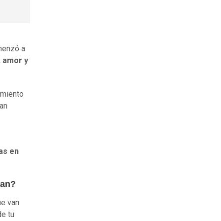
omenzó a
, amor y
imiento
ran
as en
uan?
ue van
de tu