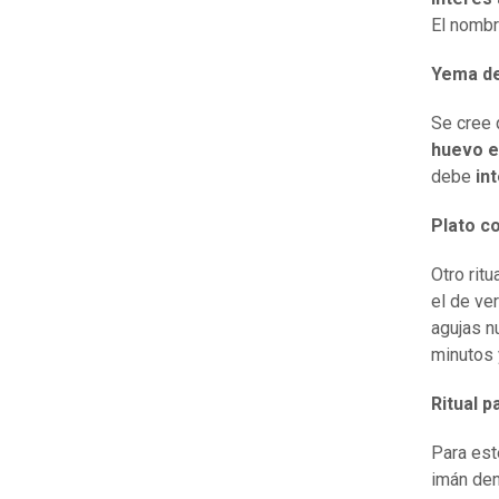
El nombr
Yema de
Se cree
huevo e
debe
in
Plato c
Otro rit
el de ve
agujas n
minutos y
Ritual p
Para est
imán den