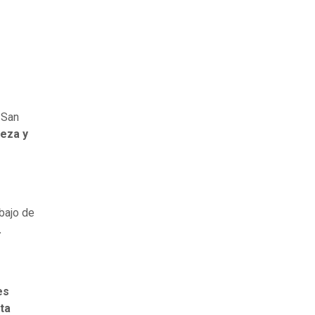
 San
ueza y
ebajo de
.
es
sta