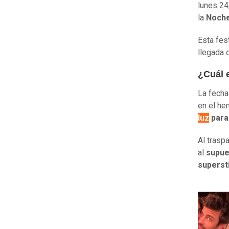
lunes 24
la
Noche
Esta fes
llegada 
¿Cuál e
La fecha
en el he
luz
para 
Al traspa
al
supues
superst