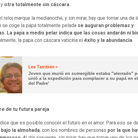
d
y
otra totalmente sin cáscara.
l reloj marque la medianoche, y sin mirar, hay que tomar una de l
i se coge la papa totalmente pelada
se auguran problemas y
as. La papa a
medio pelar indica que las cosas andarán ni bi
lmente, la papa con cáscara vaticina el
éxito y la abundancia
.
Lee También >
Joven que murió en sumergible estaba "aterrado" p
unió a la expedición para complacer a su papá en el
del Padre'
e de tu futura pareja
o dice que es posible conocer el futuro en el amor. Para eso se d
 bajo la almohada
, con los nombres de personas
por la que ha
 amoroso
. Al día siguiente, sin mirar, hay que tomar uno de los p