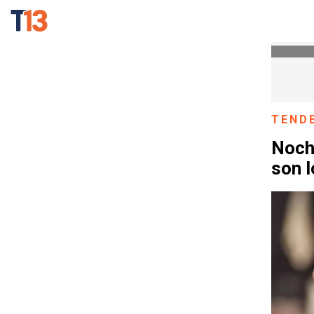
TEND
Noch
son l