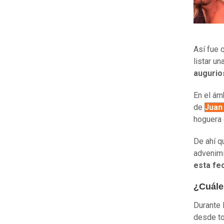
Así fue 
listar u
auguri
En el ám
de
Juan
hoguera 
De ahí q
advenimi
esta fec
¿Cuále
Durante 
desde to