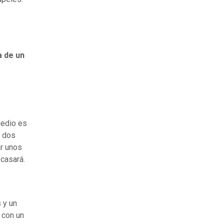
a de un
medio es
r dos
ar unos
 casará.
 y un
 con un