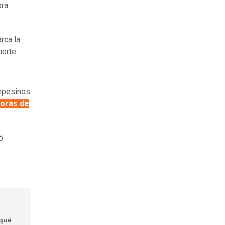
bra
rca la
norte.
ampesinos
horas de
ó
iqué