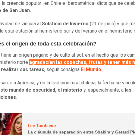
, la creencia popular -en Chile e Iberoamérica- dicta que se cele
 de San Juan.
tividad se vincula al
Solsticio de Invierno
(21 de junio)
y que
ma
de esta estación al hemisferio sur y del verano en el hemisferio 
s el origen de toda esta celebración?
 tiene un origen pagano y de culto al sol, en el hecho que los c
misferio norte
agradecían las cosechas, frutas y tener más 
realizar sus tareas
, según consigna
El Mundo
.
sarse a América, y en la tradición rural chilena, la fecha se vincul
to mundo de oscuridad, el misterio
y, especialmente, a
las
iciones
.
Lee También >
La cláusula de separación entre Shakira y Gerard P