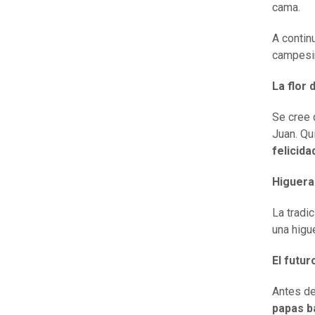
cama.
A continu
campesi
La flor 
Se cree 
Juan. Qu
felicid
Higuera
La tradi
una higu
El futur
Antes de
papas b