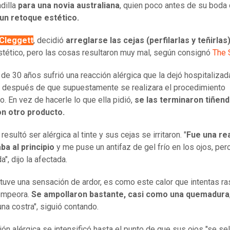
dilla
para una novia australiana
, quien poco antes de su boda 
un retoque estético.
Cleggett
, decidió
arreglarse las cejas (perfilarlas y teñirlas
stético, pero las cosas resultaron muy mal, según consignó
The 
 de 30 años sufrió una reacción alérgica que la dejó hospitalizad
 después de que supuestamente se realizara el procedimiento
o. En vez de hacerle lo que ella pidió,
se las terminaron tiñen
on otro producto.
resultó ser alérgica al tinte y sus cejas se irritaron. "
Fue una re
ba al principio
y me puse un antifaz de gel frío en los ojos, per
", dijo la afectada.
 tuve una sensación de ardor, es como este calor que intentas ra
empeora.
Se ampollaron bastante, casi como una quemadura
una costra", siguió contando.
ión alérgica se intensificó hasta el punto de que sus ojos "se sel