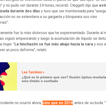
" y no pudo ver durante 24 horas, recordó. Cleggett dijo que
est
lizada durante dos días
y tuvo que ser monitoreada para "aseg
eacción no se extendiera a su garganta y bloqueara sus vías
rias".
ivamente fue lo más doloroso que he experimentado. Durante al
ías siguió empeorando y luego la acumulación de líquido se detu
a mujer. "
La hinchazón se fue más abajo hacia la cara
y eso e
ver un poco deforme", relató.
Lee También >
¿Qué es lo primero que ves? Ilusión óptica revelaría
eres tímido o confiado
incidente no ocurrió ahora,
sino que en 2016
, antes de su boda.