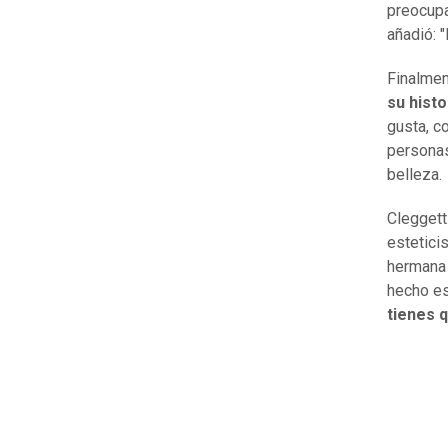
preocupa
añadió: 
Finalmen
su histo
gusta, c
personas
belleza.
Cleggett
estetici
hermana 
hecho es
tienes q