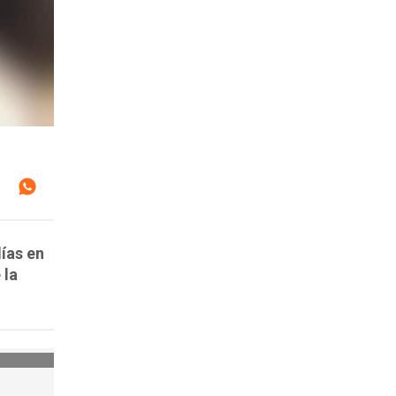
ías en
 la