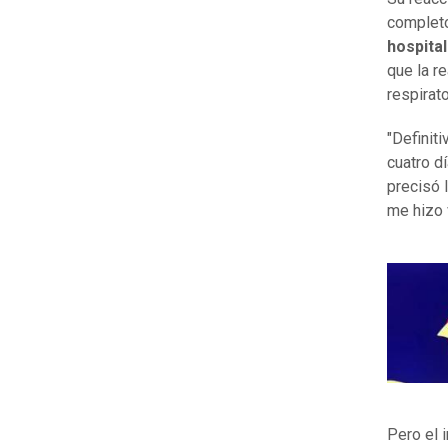
completo
hospita
que la r
respirato
"Definit
cuatro d
precisó l
me hizo 
Pero el 