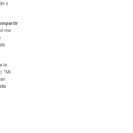
dijo y
ompartir
il me
s
 de
a la
o. "Mi
han
olo