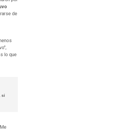
uvo
urarse de
 menos
vo",
s lo que
 si
 "Me