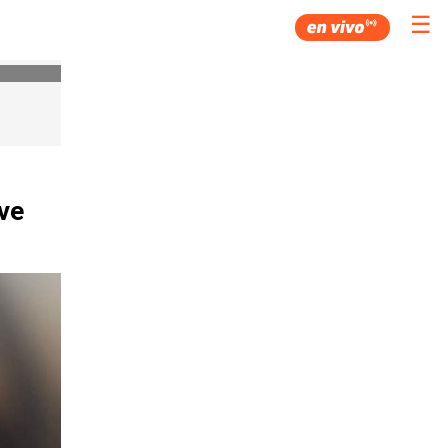
☰
ave