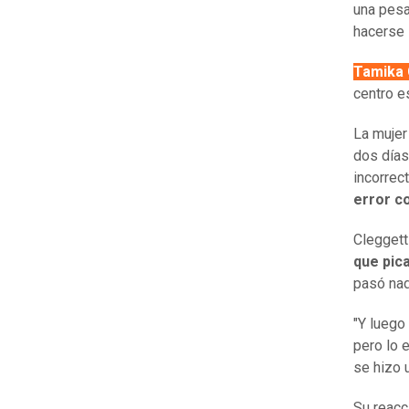
una pesa
hacerse
Tamika 
centro e
La mujer
dos días
incorrect
error c
Cleggett 
que pica
pasó nada
"Y luego
pero lo 
se hizo 
Su reacc