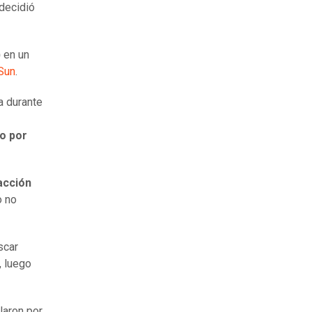
decidió
)
en un
Sun
.
a durante
do por
acción
o no
scar
, luego
laron por