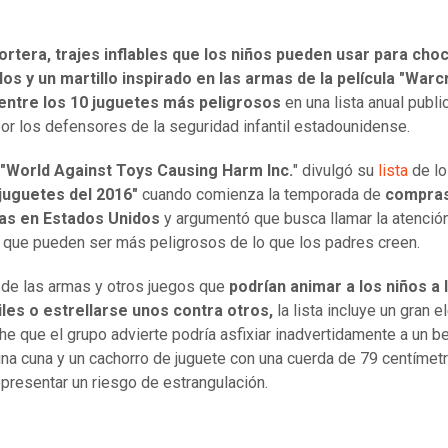
ortera, trajes inflables que los niños pueden usar para cho
los y un martillo inspirado en las armas de la película "Warc
 entre los 10 juguetes más peligrosos
en una lista anual publi
or los defensores de la seguridad infantil estadounidense.
"World Against Toys Causing Harm Inc.
" divulgó su
lista
de l
juguetes del 2016"
cuando comienza la temporada de
compra
as en Estados Unidos
y argumentó que busca llamar la atenció
 que pueden ser más peligrosos de lo que los padres creen.
de las armas y otros juegos que
podrían animar a los niños a 
les o estrellarse unos contra otros,
la lista incluye un gran e
he que el grupo advierte podría asfixiar inadvertidamente a un b
una cuna y un cachorro de juguete con una cuerda de 79 centímet
epresentar un riesgo de estrangulación.