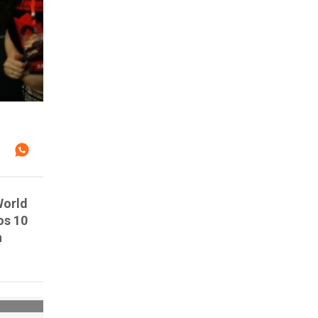
World
os 10
n