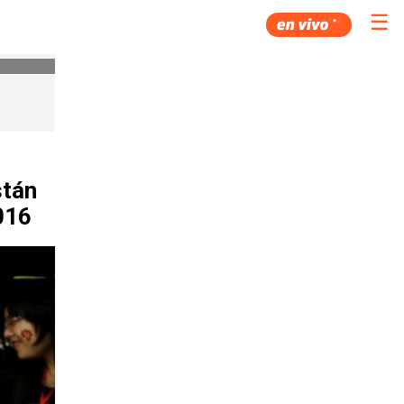
☰
stán
016