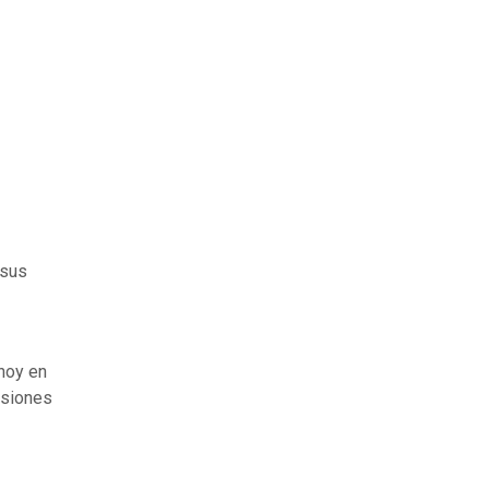
 sus
 hoy en
esiones