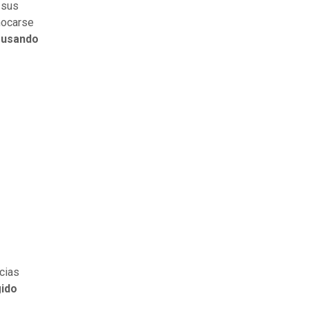
 sus
hocarse
s usando
cias
gido