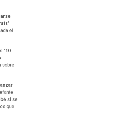
carse
raft"
cada el
os
"10
s
n sobre
lanzar
lefante
ebé si se
ros que