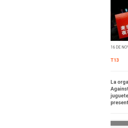
16 DE NO
T13
La orga
Against
juguete
presen