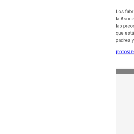
Los fabr
la Asoci
las preo
que está
padres y
[FOTOS] Est