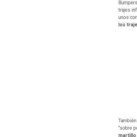
Bumpers"
trajes i
unos con
los traj
También 
"sobre p
martillo