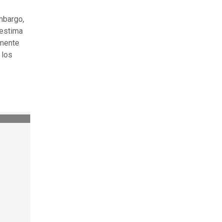
mbargo,
sestima
amente
 los