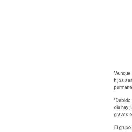
"Aunque 
hijos se
permanen
"Debido 
día hay 
graves e
El grupo