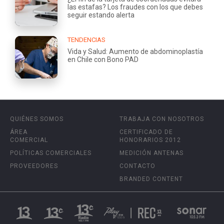
las estafas? Los fraudes con los que debes
seguir estando alerta
TENDENCIAS
Vida y Salud: Aumento de abdominoplastía
en Chile con Bono PAD
QUIÉNES SOMOS
TRABAJA CON NOSOTROS
ÁREA
CERTIFICADO DE
COMERCIAL
HONORARIOS 2012
POLÍTICAS COMERCIALES
MEDICIÓN ANTENAS
PROVEEDORES
CONTACTO
BRANDED CONTENT