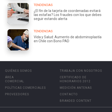
TENDENCIAS
¿El fin de la tarjeta de coordenadas evitará
las estafas? Los fraudes con los que debes
seguir estando alerta
TENDENCIAS
Vida y Salud: Aumento de abdominoplastía
en Chile con Bono PAD
QUIÉNES SOMOS
TRABAJA CON NOSOTROS
ÁREA
CERTIFICADO DE
COMERCIAL
HONORARIOS 2012
POLÍTICAS COMERCIALES
MEDICIÓN ANTENAS
PROVEEDORES
CONTACTO
BRANDED CONTENT