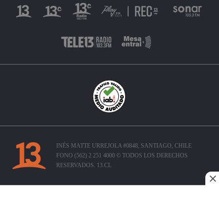
INÉS MATTE URREJOLA #0848, SANTIAGO, CHILE
FONO (562) 2 251 4000 © TODOS LOS DERECHOS
RESERVADOS. 13.CL