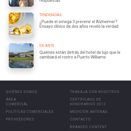
respuestas
TENDENCIAS
¿Puede el omega 3 prevenir el Alzheimer?:
Ensayo clínico de dos años reveló la verdad
EX-ANTE
Quiénes están detrás del hotel de lujo que le
cambiará el rostro a Puerto Williams
QUIÉNES SOMOS
TRABAJA CON NOSOTROS
ÁREA
CERTIFICADO DE
COMERCIAL
HONORARIOS 2012
POLÍTICAS COMERCIALES
MEDICIÓN ANTENAS
PROVEEDORES
CONTACTO
BRANDED CONTENT