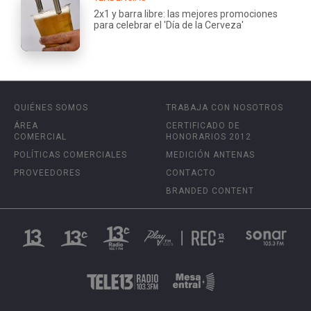
2x1 y barra libre: las mejores promociones
para celebrar el 'Día de la Cerveza'
QUIÉNES SOMOS
TRABAJA CON NOSOTROS
ÁREA
CERTIFICADO DE
COMERCIAL
HONORARIOS 2012
POLÍTICAS COMERCIALES
MEDICIÓN ANTENAS
PROVEEDORES
CONTACTO
BRANDED CONTENT