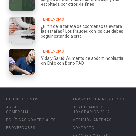
escoltada por otros delfines
TENDENCIAS
¿El fin de la tarjeta de coordenadas evitará
las estafas? Los fraudes con los que debes
seguir estando alerta
TENDENCIAS
Vida y Salud: Aumento de abdominoplastía
en Chile con Bono PAD
QUIÉNES SOMOS
TRABAJA CON NOSOTROS
ÁREA
CERTIFICADO DE
COMERCIAL
HONORARIOS 2012
POLÍTICAS COMERCIALES
MEDICIÓN ANTENAS
PROVEEDORES
CONTACTO
BRANDED CONTENT