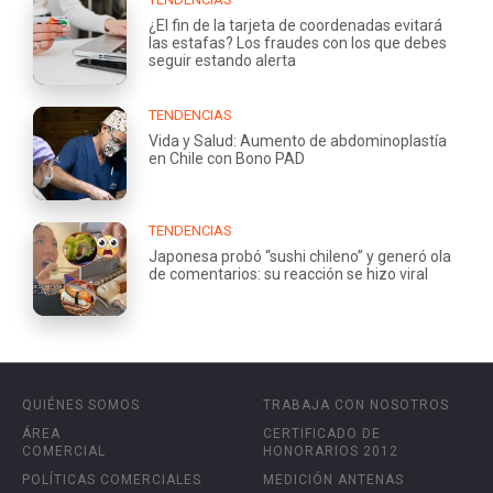
¿El fin de la tarjeta de coordenadas evitará
las estafas? Los fraudes con los que debes
seguir estando alerta
TENDENCIAS
Vida y Salud: Aumento de abdominoplastía
en Chile con Bono PAD
TENDENCIAS
Japonesa probó “sushi chileno” y generó ola
de comentarios: su reacción se hizo viral
QUIÉNES SOMOS
TRABAJA CON NOSOTROS
ÁREA
CERTIFICADO DE
COMERCIAL
HONORARIOS 2012
POLÍTICAS COMERCIALES
MEDICIÓN ANTENAS