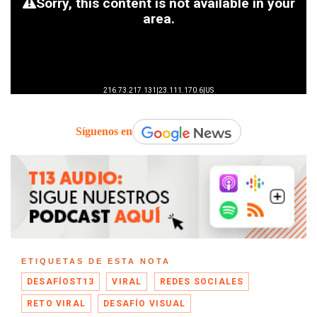
Síguenos en
ETIQUETAS DE ESTA NOTA
DESAFÍOST13
VIRAL
REDES SOCIALES
RETO VIRAL
DESAFÍO VISUAL