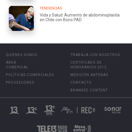
TENDENCIAS
Vida y Salud: Aumento de abdominoplastía
en Chile con Bono PAD
QUIÉNES SOMOS
TRABAJA CON NOSOTROS
ÁREA
CERTIFICADO DE
COMERCIAL
HONORARIOS 2012
POLÍTICAS COMERCIALES
MEDICIÓN ANTENAS
PROVEEDORES
CONTACTO
BRANDED CONTENT