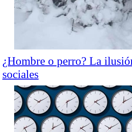
¿Hombre o perro? La ilusió
sociales