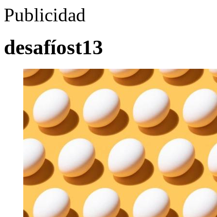
Publicidad
desafíost13