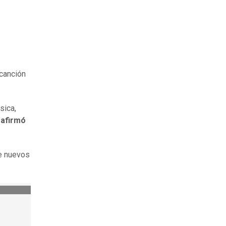
canción
sica,
 afirmó
re nuevos