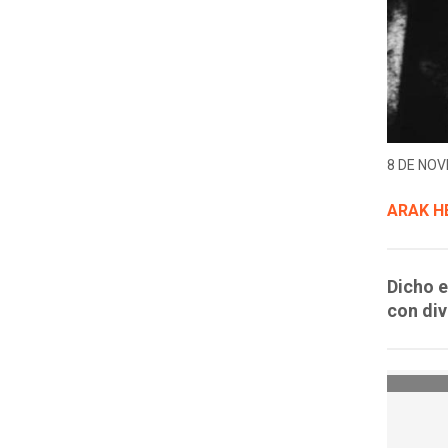
8 DE NOV
ARAK H
Dicho e
con div