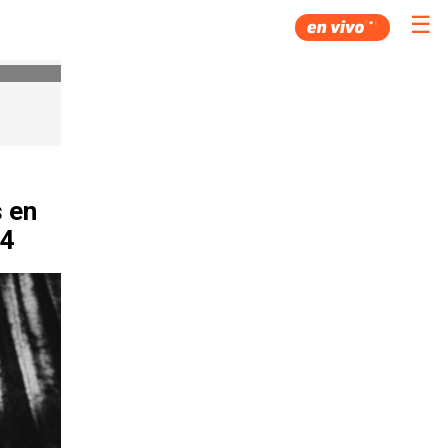
☰
s en
 4