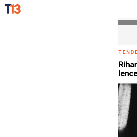
TEND
Rihan
lence