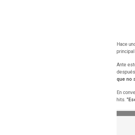
Hace uno
principa
Ante est
después 
que no 
En conv
hits.
"Es