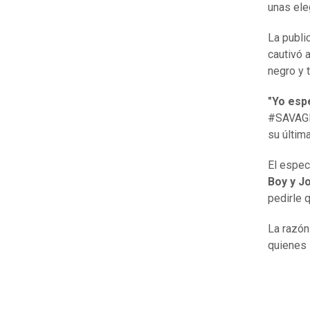
unas ele
La publi
cautivó 
negro y 
"Yo espe
#SAVAGEX
su últim
El espec
Boy y J
pedirle 
La razón
quienes 