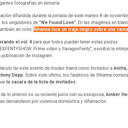
gantes fotografías en lencería.
cación difundida durante la jornada de este martes 8 de noviemb
a los seguidores de
"We Found Love"
. En las imagénes en blan
también en color,
Rihanna luce un traje negro sobre una cama
rando el vol. 4
para que todos puedan tener estas piezas
FENTYSHOW. Prime video y SavagexFenty", escribió la intérp
a publicación de Instagram.
táculo de este evento de modas traerá como invitados a
Anitta,
ohnny Depp.
Sobre este último, los fanáticos de Rihanna comen
que
lo sacara de la lista de invitados.
 de lo anterior es su reciente juicio con su exesposa,
Amber He
se demandaron por violencia doméstica y difamación.