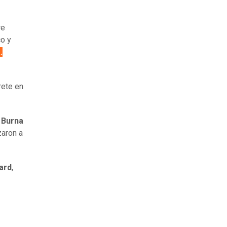
re
co y
.
rete en
 Burna
zaron a
ard
,