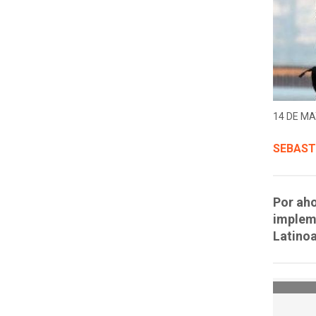
14 DE MA
SEBAST
Por aho
impleme
Latino