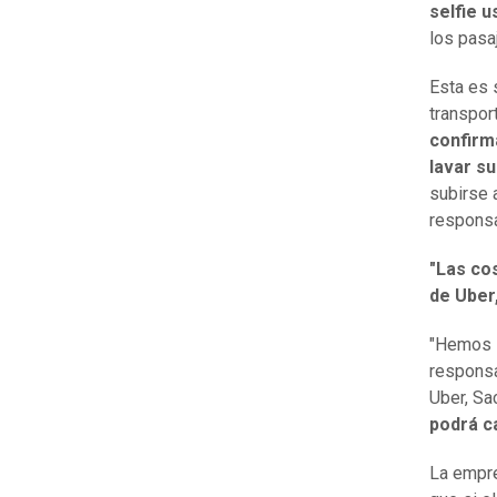
selfie 
los pasa
Esta es 
transpor
confirm
lavar s
subirse a
responsa
"Las co
de Uber
"Hemos i
responsa
Uber, Sa
podrá ca
La empr