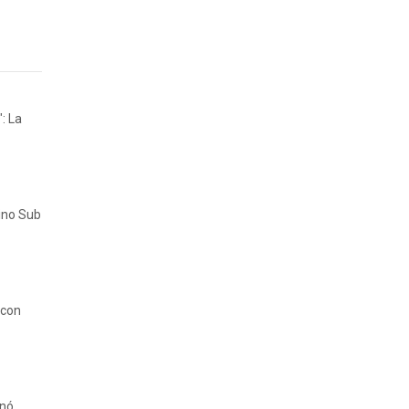
: La
ino Sub
 con
anó