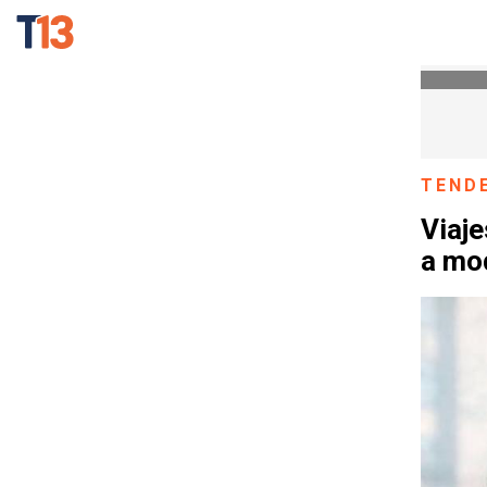
TEND
Viaje
a mod