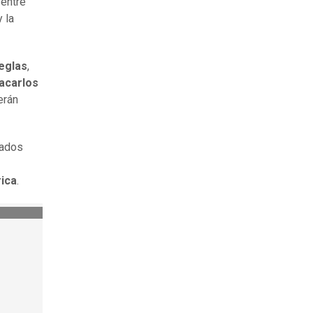
 entre
 la
eglas
,
acarlos
erán
ados
ica
.