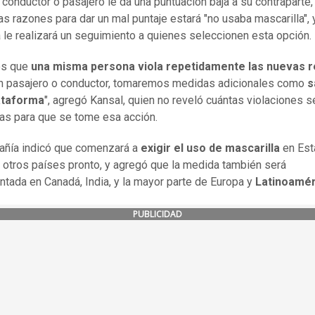
l conductor o pasajero le da una puntuación baja a su contraparte,
as razones para dar un mal puntaje estará "no usaba mascarilla", y
le realizará un seguimiento a quienes seleccionen esta opción.
os que
una misma persona viola repetidamente las nuevas r
n pasajero o conductor, tomaremos medidas adicionales como
s
lataforma
", agregó Kansal, quien no reveló cuántas violaciones s
as para que se tome esa acción.
añía indicó que comenzará a
exigir el uso de mascarilla
en Est
 otros países pronto, y agregó que la medida también será
tada en Canadá, India, y la mayor parte de Europa y
Latinoamér
PUBLICIDAD