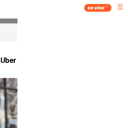
☰
 Uber