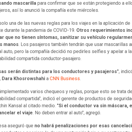
usando mascarilla
para confirmar que se están protegiendo a ell
jeros, así lo anunció la compañía este miércoles.
solo una de las nuevas reglas para los viajes en la aplicación de
te durante la pandemia de COVID-19.
Otros requerimientos in
ar que no tienen síntomas, sanitizar su vehículo regularme
us manos
. Los pasajeros también tendrán que usar mascarillas 
l auto, pero la compañía decidió no pedirles selfies y apelar a la
bilidad compartida conductor-pasajero.
sas serán distintas para los conductores y pasajeros"
, indic
, Dara Khosrowshahi
a
CNN Business
.
mplementado varios chequeos y reglas, porque esto se trata d
bilidad compartida", indicó el gerente de productos de segurid
chin Kansal al citado medio.
"Si el conductor va sin máscara, e
ncelar el viaje
. No deben entrar al auto", agregó.
esa aseguró que
no habrá penalizaciones por esas cancelac