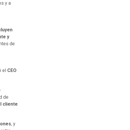
os y a
cluyen
nte y
antes de
ó el
CEO
e
ad de
l cliente
iones
, y