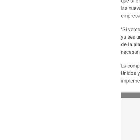
que si e
las nuev
empresa 
"Si vem
ya sea u
de la p
necesari
La comp
Unidos y
implemen