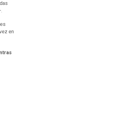
adas
.
res
 vez en
ntras