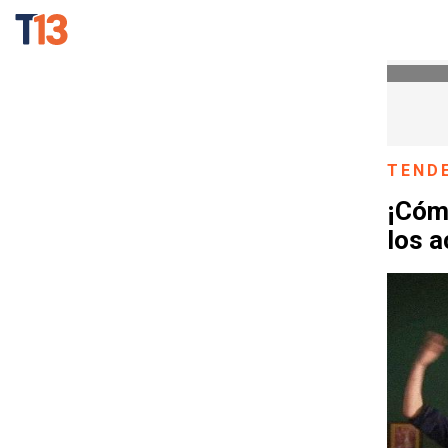
TEND
¡Cóm
los a