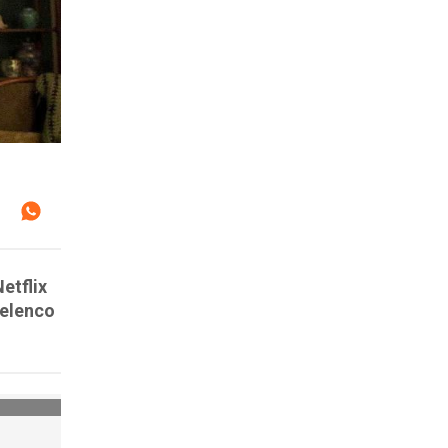
etflix
 elenco