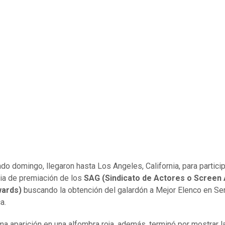
ado domingo, llegaron hasta Los Angeles, California, para particip
a de premiación de los
SAG (Sindicato de Actores o Screen
wards)
buscando la obtención del galardón a Mejor Elenco en Se
a.
ima aparición en una alfombra roja, además, terminó por mostrar l