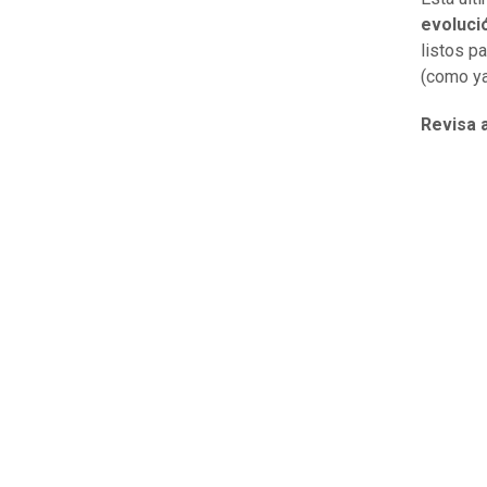
evoluci
listos p
(como ya
Revisa a