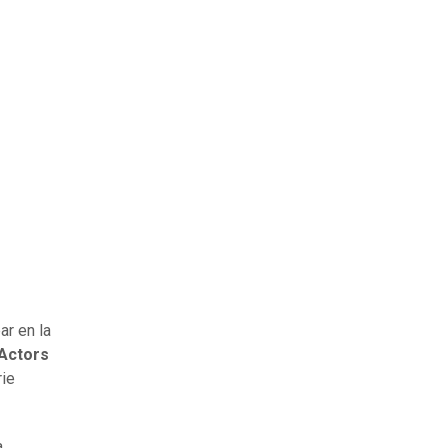
ar en la
 Actors
rie
a