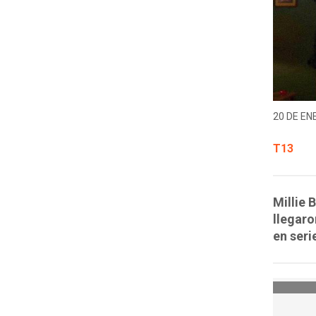
20 DE EN
T13
Millie 
llegaro
en seri