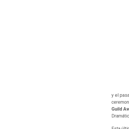
y el pas
ceremoni
Guild A
Dramátic
Esta últ